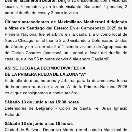
Leonel Macheroni Duarte:
Dirigió 12 encuentros, con 7 victorias
locales, 4 empates y un triunfo visitante. Sancionó 4 penales, 2
para el dueño de casa y 2 para la visita.
Últimos antecedentes de Maximiliano Macheroni dirigiendo
a Mitre de Santiago del Estero:
En el Campeonato 2025 de la
Primera Nacional fue el árbitro en la caída 1 a 0 como local de
Nueva Chicago, en el triunfo 2 a 0 visitando a Defensores Unidos
de Zárate y en la derrota 2 a 1 siendo visitante de Agropecuario
de Carlos Casares (sancionó un penal a favor del dueño de
casa, que a los 55 minutos convirtió Alejandro Gagliardi).
ASÍ SE JUEGA LA DECIMOCTAVA FECHA
DE LA PRIMERA RUEDA DE LA ZONA "A"
El detalle de días, horarios y árbitros para la decimoctava fecha
de la primera rueda de la zona "A" de la Primera Nacional 2026
es el que consignamos a continuación:
Sábado 13 de junio a las 15:30 horas
Defensores de Belgrano - Colón de Santa Fe, Juan Ignacio
Pafundi.
Sábado 13 de junio a las 16 horas
Ciudad de Bolívar - Deportivo Morón (en el estadio Municipal de