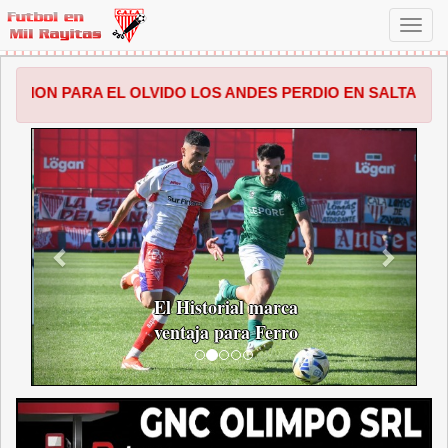
Toggl
navig
EL OLVIDO LOS ANDES PERDIO EN SALTA POR 1 A 0 FRENT
ANTERIOR
SIGUI
El Historial marca
ventaja para Ferro