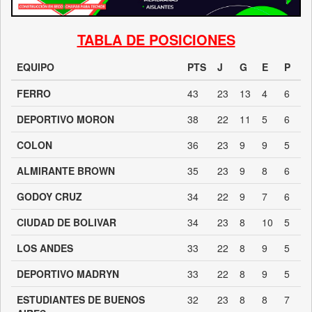
TABLA DE POSICIONES
EQUIPO
PTS
J
G
E
P
FERRO
43
23
13
4
6
DEPORTIVO MORON
38
22
11
5
6
COLON
36
23
9
9
5
ALMIRANTE BROWN
35
23
9
8
6
GODOY CRUZ
34
22
9
7
6
CIUDAD DE BOLIVAR
34
23
8
10
5
LOS ANDES
33
22
8
9
5
DEPORTIVO MADRYN
33
22
8
9
5
ESTUDIANTES DE BUENOS
32
23
8
8
7