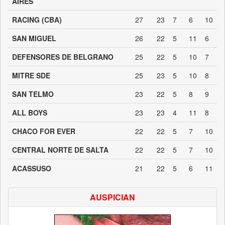
AIRES
RACING (CBA)
27
23
7
6
10
SAN MIGUEL
26
22
5
11
6
DEFENSORES DE BELGRANO
25
22
5
10
7
MITRE SDE
25
23
5
10
8
SAN TELMO
23
22
5
8
9
ALL BOYS
23
23
4
11
8
CHACO FOR EVER
22
22
5
7
10
CENTRAL NORTE DE SALTA
22
22
5
7
10
ACASSUSO
21
22
5
6
11
AUSPICIAN