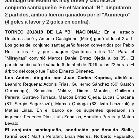
Santiago del Estero es muy breve y favorece al
conjunto santiagueño. En el Nacional "B", disputaron
2 partidos, ambos fueron ganados por el "Aurinegro"
(4 goles a favor y 2 goles en contra).
TORNEO 2018/19 DE LA "B" NACIONAL:
En el estadio
Doctores José y Antonio Castiglione (Mitre) ganó el local 2 a 1.
Los goles del conjunto santiagueño fueron convertidos por Pablo
Ruiz a los 7' y por Joaquín Quinteros a los 14'. Para el
"Milrayitas" convirtió Marcos Daniel Brítez Ojeda a los 35'. El
partido se disputó el sábado 6 de abril de 2019, a las 22 horas. El
árbitro del cotejo fue Pablo Ernesto Giménez.
Los Andes, dirigido por Juan Carlos Kopriva, alistó a:
Leandro Requena; Adonis Frías, Guillermo Sánchez (60' Gastón
Guruceaga), Sebastián Valdez, Dimas Morales; Guillermo
Pereira, Gustavo Turraca, Marcos Brítez Ojeda, Lucas Chacana
(81' Sergio Sagarzazú), Marcos Quiroga (63' Iván Leszczuk) y
Matías Linas. En el banco de los suplentes quedaron sin
ingresar: Federico Díaz, Luís Zeballos, Hamilton Pereira y Mateo
Levato.
El conjunto santiagueño, conducido por Arnaldo Sialle,
formó con:
Martín Perafan; Brian Mieres, Norberto Paparatto,