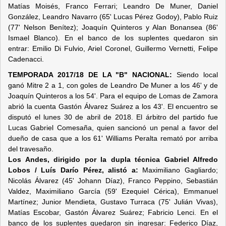
Matías Moisés, Franco Ferrari; Leandro De Muner, Daniel
González, Leandro Navarro (65' Lucas Pérez Godoy), Pablo Ruiz
(77' Nelson Benítez); Joaquín Quinteros y Alan Bonansea (86'
Ismael Blanco). En el banco de los suplentes quedaron sin
entrar: Emilio Di Fulvio, Ariel Coronel, Guillermo Vernetti, Felipe
Cadenacci.
TEMPORADA 2017/18 DE LA "B" NACIONAL:
Siendo local
ganó Mitre 2 a 1, con goles de Leandro De Muner a los 46' y de
Joaquín Quinteros a los 54'. Para el equipo de Lomas de Zamora
abrió la cuenta Gastón Álvarez Suárez a los 43'. El encuentro se
disputó el lunes 30 de abril de 2018. El árbitro del partido fue
Lucas Gabriel Comesaña, quien sancionó un penal a favor del
dueño de casa que a los 61' Williams Peralta remató por arriba
del travesaño.
Los Andes, dirigido por la dupla técnica Gabriel Alfredo
Lobos / Luís Darío Pérez, alistó a:
Maximiliano Gagliardo;
Nicolás Álvarez (45' Johann Díaz), Franco Peppino, Sebastián
Valdez, Maximiliano García (59' Ezequiel Cérica), Emmanuel
Martínez; Junior Mendieta, Gustavo Turraca (75' Julián Vivas),
Matías Escobar, Gastón Álvarez Suárez; Fabricio Lenci. En el
banco de los suplentes quedaron sin ingresar: Federico Díaz,