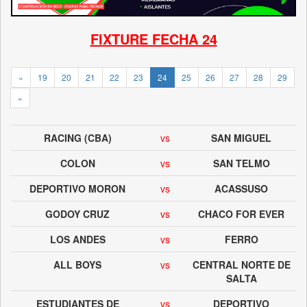
FIXTURE FECHA 24
«
19
20
21
22
23
24
25
26
27
28
29
»
RACING (CBA)
vs
SAN MIGUEL
COLON
vs
SAN TELMO
DEPORTIVO MORON
vs
ACASSUSO
GODOY CRUZ
vs
CHACO FOR EVER
LOS ANDES
vs
FERRO
ALL BOYS
vs
CENTRAL NORTE DE
SALTA
ESTUDIANTES DE
vs
DEPORTIVO