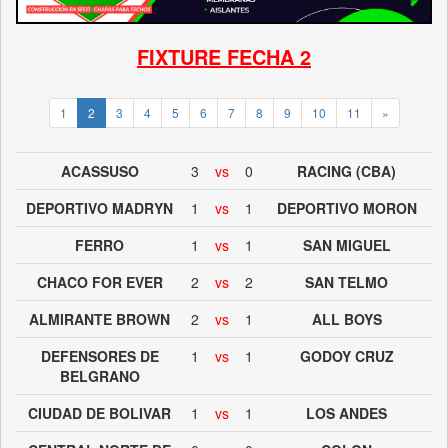
FIXTURE FECHA 2
1
2
3
4
5
6
7
8
9
10
11
»
ACASSUSO
3
vs
0
RACING (CBA)
DEPORTIVO MADRYN
1
vs
1
DEPORTIVO MORON
FERRO
1
vs
1
SAN MIGUEL
CHACO FOR EVER
2
vs
2
SAN TELMO
ALMIRANTE BROWN
2
vs
1
ALL BOYS
DEFENSORES DE
1
vs
1
GODOY CRUZ
BELGRANO
CIUDAD DE BOLIVAR
1
vs
1
LOS ANDES