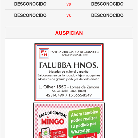
DESCONOCIDO
vs
DESCONOCIDO
DESCONOCIDO
vs
DESCONOCIDO
AUSPICIAN