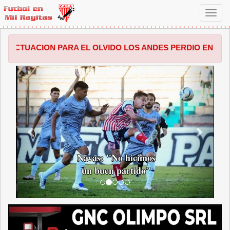
Toggl
navig
 PARA EL OLVIDO LOS ANDES PERDIO EN SALTA POR 1 A 0
ANTERIOR
SIGUI
Navas: "No hicimos
un buen partido"