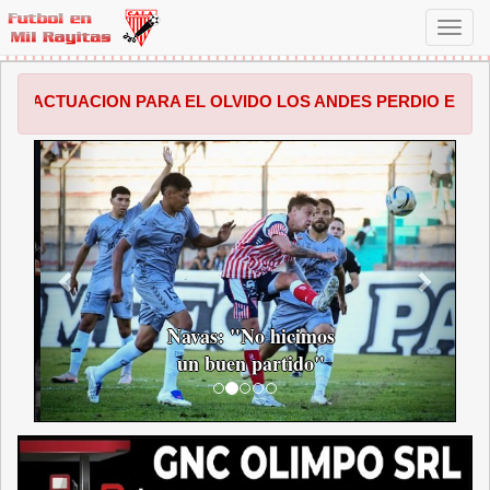
Toggl
navig
 PARA EL OLVIDO LOS ANDES PERDIO EN SALTA POR 1 A 
ANTERIOR
SIGUI
Navas: "No hicimos
un buen partido"