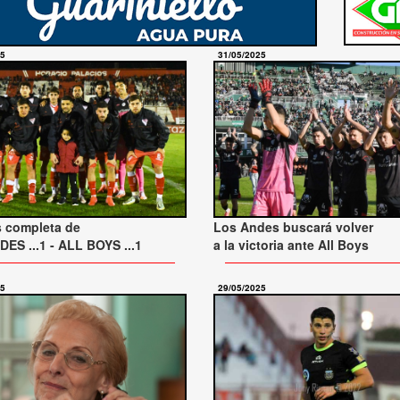
25
31/05/2025
s completa de
Los Andes buscará volver
ES ...1 - ALL BOYS ...1
a la victoria ante All Boys
25
29/05/2025