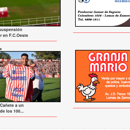
 suspensión
r en F.C.Oeste
25
 Cañete a un
de los 100...