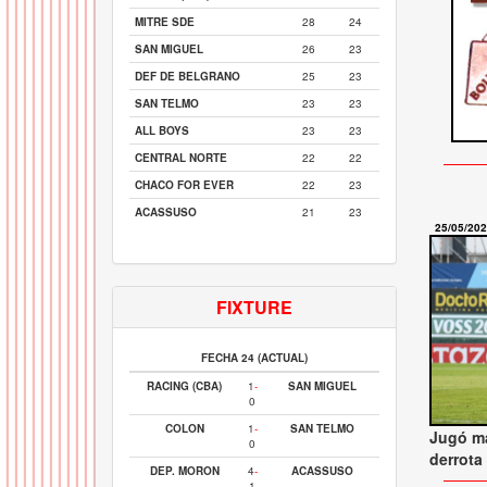
MITRE SDE
28
24
SAN MIGUEL
26
23
DEF DE BELGRANO
25
23
SAN TELMO
23
23
ALL BOYS
23
23
CENTRAL NORTE
22
22
CHACO FOR EVER
22
23
ACASSUSO
21
23
25/05/20
FIXTURE
FECHA 24 (ACTUAL)
RACING (CBA)
1
-
SAN MIGUEL
0
COLON
1
-
SAN TELMO
Jugó ma
0
derrota
DEP. MORON
4
-
ACASSUSO
1