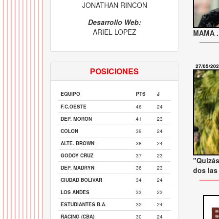
JONATHAN RINCON
Desarrollo Web:
ARIEL LOPEZ
MAMA ..
27/05/20
POSICIONES
EQUIPO
PTS
J
F.C.OESTE
46
24
DEP. MORON
41
23
COLON
39
24
ALTE. BROWN
38
24
GODOY CRUZ
37
23
"Quizás
DEP. MADRYN
36
23
dos las
CIUDAD BOLIVAR
34
24
LOS ANDES
33
23
ESTUDIANTES B.A.
32
24
RACING (CBA)
30
24