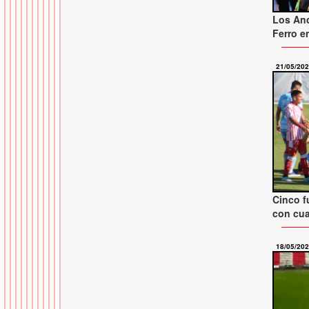
Los And
Ferro e
21/05/20
Cinco f
con cu
18/05/20