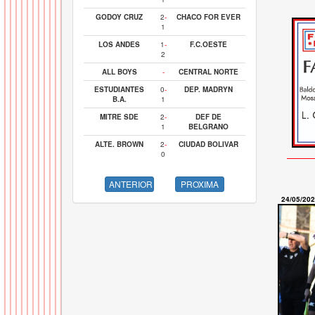
GODOY CRUZ
2
-
CHACO FOR EVER
1
LOS ANDES
1
-
F.C.OESTE
2
ALL BOYS
-
CENTRAL NORTE
ESTUDIANTES
0
-
DEP. MADRYN
B.A.
1
MITRE SDE
2
-
DEF DE
1
BELGRANO
ALTE. BROWN
2
-
CIUDAD BOLIVAR
0
ANTERIOR
PROXIMA
24/05/20