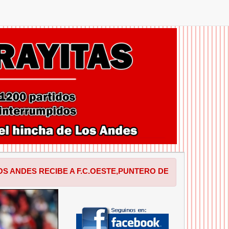
BE A F.C.OESTE,PUNTERO DE LA ZONA A EN EL GALLARDON
SIGUIENTE