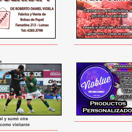
25
l y sumó otra
 como visitante