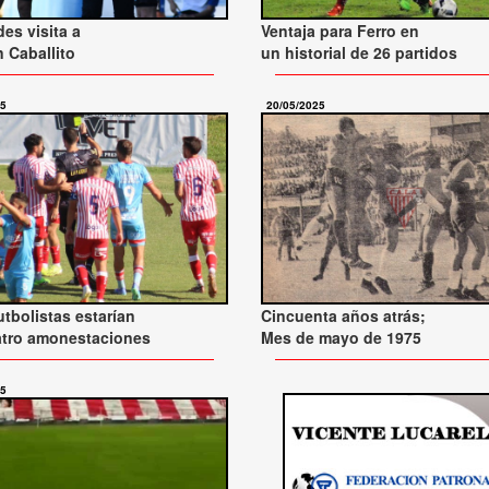
es visita a
Ventaja para Ferro en
n Caballito
un historial de 26 partidos
25
20/05/2025
utbolistas estarían
Cincuenta años atrás;
atro amonestaciones
Mes de mayo de 1975
25