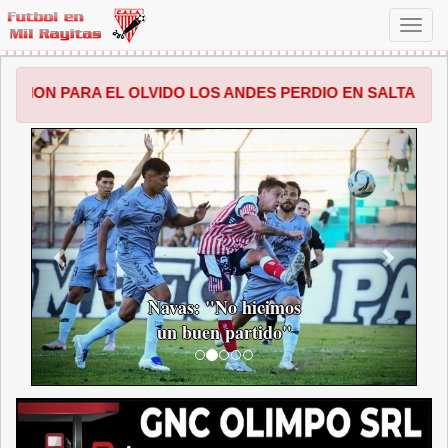
Toggl
navig
L OLVIDO LOS ANDES PERDIO EN SALTA POR 1 A 0 FRENT
ANTERIOR
SIGUI
Navas: "No hicimos
un buen partido"