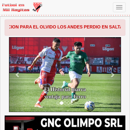
Toggl
navig
 EL OLVIDO LOS ANDES PERDIO EN SALTA POR 1 A 0 FREN
ANTERIOR
SIGUI
El Historial marca
ventaja para Ferro