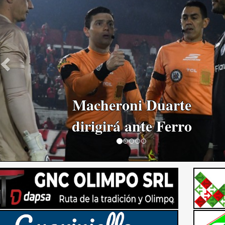
Navas: "No hicimos
un buen partido"