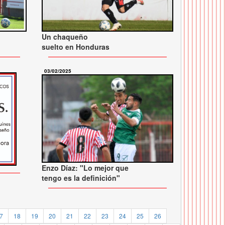
Un chaqueño
suelto en Honduras
03/02/2025
Enzo Díaz: "Lo mejor que
tengo es la definición"
7
18
19
20
21
22
23
24
25
26