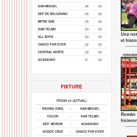
SAN MIGUEL
26
22
DEF DE BELGRANO
25
22
MITRE SDE
25
23
SAN TELMO
23
22
Una not
ALL BOYS
23
23
el histo
CHACO FOR EVER
22
22
CENTRAL NORTE
22
22
12/02/20
ACASSUSO
21
22
FIXTURE
FECHA 24 (ACTUAL)
RACING (CBA)
-
SAN MIGUEL
Román R
COLON
-
SAN TELMO
hiciero
DEP. MORON
-
ACASSUSO
GODOY CRUZ
-
CHACO FOR EVER