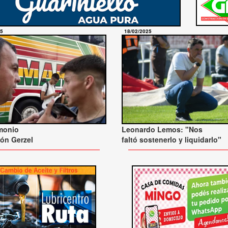
25
18/02/2025
Leonardo Lemos: "Nos
imonio
faltó sostenerlo y liquidarlo"
ón Gerzel