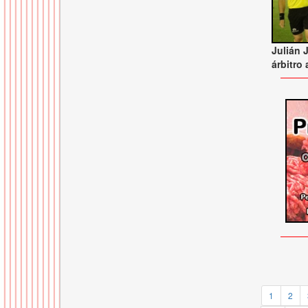
Julián J
árbitro
1
2