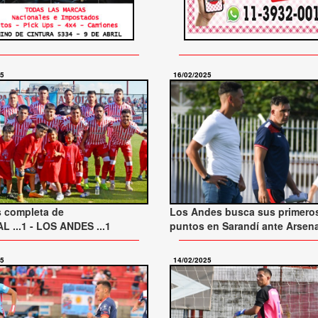
25
16/02/2025
s completa de
Los Andes busca sus primero
 ...1 - LOS ANDES ...1
puntos en Sarandí ante Arsena
25
14/02/2025