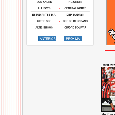
LOS ANDES
-
F.C.OESTE
ALL BOYS
-
CENTRAL NORTE
ESTUDIANTES B.A.
-
DEP. MADRYN
MITRE SDE
-
DEF DE BELGRANO
ALTE. BROWN
-
CIUDAD BOLIVAR
ANTERIOR
PROXIMA
09/02/20
No fue 