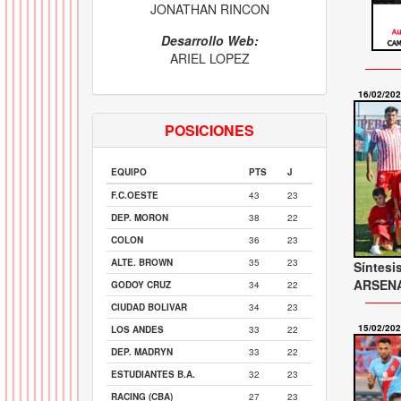
JONATHAN RINCON
Desarrollo Web:
ARIEL LOPEZ
16/02/20
POSICIONES
EQUIPO
PTS
J
F.C.OESTE
43
23
DEP. MORON
38
22
COLON
36
23
ALTE. BROWN
35
23
Síntesi
ARSENAL
GODOY CRUZ
34
22
CIUDAD BOLIVAR
34
23
15/02/20
LOS ANDES
33
22
DEP. MADRYN
33
22
ESTUDIANTES B.A.
32
23
RACING (CBA)
27
23