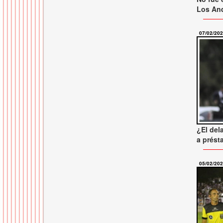
Los And
07/02/20
¿El del
a prés
05/02/20