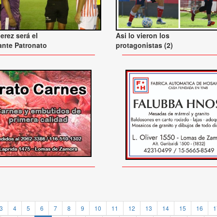
erez será el
Asi lo vieron los
 ante Patronato
protagonistas (2)
3
4
5
6
7
8
9
10
11
12
13
14
15
16
1