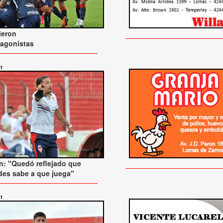
ieron
tagonistas
21
: "Quedó reflejado que
es sabe a que juega"
21