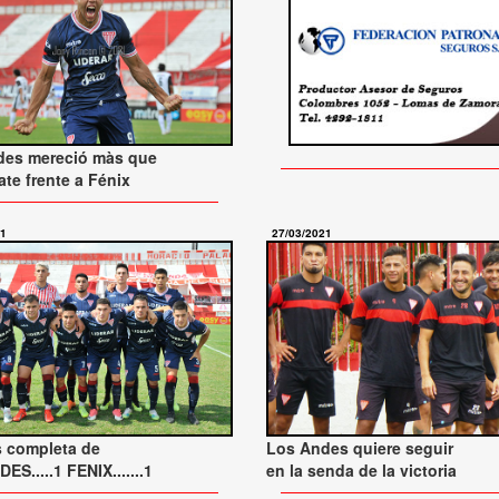
des mereció màs que
te frente a Fénix
21
27/03/2021
s completa de
Los Andes quiere seguir
S.....1 FENIX.......1
en la senda de la victoria