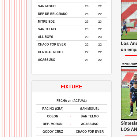
SAN MIGUEL
26
22
DEF DE BELGRANO
25
22
MITRE SDE
25
23
SAN TELMO
23
22
ALL BOYS
23
23
Los An
CHACO FOR EVER
22
22
un empa
CENTRAL NORTE
22
22
ACASSUSO
21
22
27/03/20
FIXTURE
FECHA 24 (ACTUAL)
RACING (CBA)
-
SAN MIGUEL
COLON
-
SAN TELMO
Síntesi
DEP. MORON
-
ACASSUSO
LOS ANDE
GODOY CRUZ
-
CHACO FOR EVER