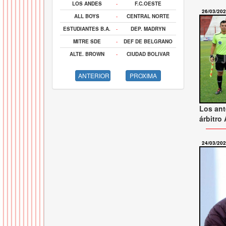
LOS ANDES
-
F.C.OESTE
26/03/20
ALL BOYS
-
CENTRAL NORTE
ESTUDIANTES B.A.
-
DEP. MADRYN
MITRE SDE
-
DEF DE BELGRANO
ALTE. BROWN
-
CIUDAD BOLIVAR
ANTERIOR
PROXIMA
Los ant
árbitro
24/03/20