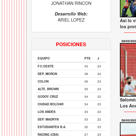
JONATHAN RINCON
Desarrollo Web:
ARIEL LOPEZ
Así lo v
los pro
29/03/20
POSICIONES
EQUIPO
PTS
J
F.C.OESTE
43
23
DEP. MORON
38
22
COLON
36
23
ALTE. BROWN
35
23
GODOY CRUZ
34
22
Salomón
CIUDAD BOLIVAR
34
23
Los And
LOS ANDES
33
22
DEP. MADRYN
33
22
28/03/20
ESTUDIANTES B.A.
32
23
RACING (CBA)
27
23