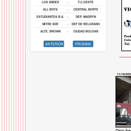
LOS ANDES
-
F.C.OESTE
ALL BOYS
-
CENTRAL NORTE
ESTUDIANTES B.A.
-
DEP. MADRYN
MITRE SDE
-
DEF DE BELGRANO
ALTE. BROWN
-
CIUDAD BOLIVAR
ANTERIOR
PROXIMA
11/10/20
Otro he