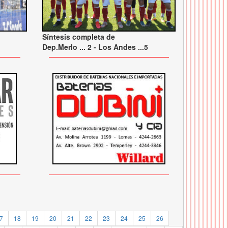
Síntesis completa de
Dep.Merlo ... 2 - Los Andes ...5
7
18
19
20
21
22
23
24
25
26