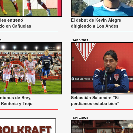
des entrenó
El debut de Kevin Alegre
do en Cañuelas
dirigiendo a Los Andes
21
14/10/2021
niones de Brey,
Sebastián Salomón: "Si
 Rentería y Trejo
perdíamos estaba bien"
13/10/2021