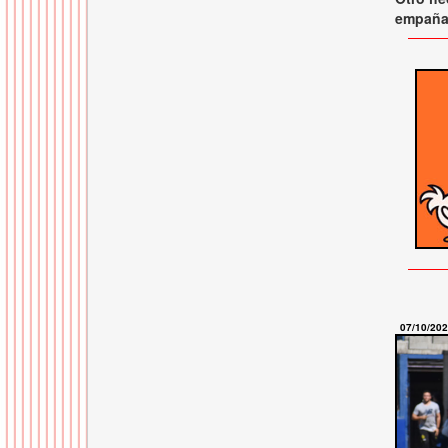
empaña 
07/10/20