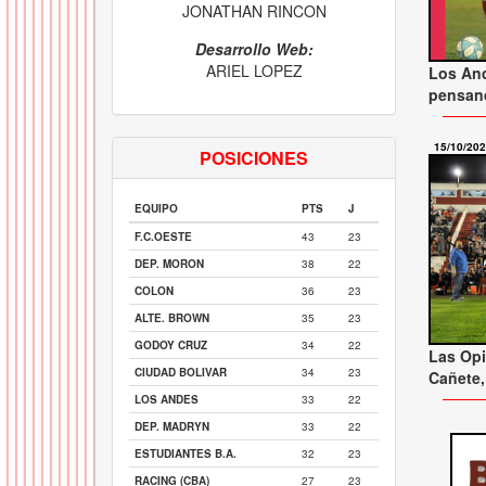
JONATHAN RINCON
Desarrollo Web:
ARIEL LOPEZ
Los An
pensan
15/10/20
POSICIONES
EQUIPO
PTS
J
F.C.OESTE
43
23
DEP. MORON
38
22
COLON
36
23
ALTE. BROWN
35
23
GODOY CRUZ
34
22
Las Opi
CIUDAD BOLIVAR
34
23
Cañete,
LOS ANDES
33
22
DEP. MADRYN
33
22
ESTUDIANTES B.A.
32
23
RACING (CBA)
27
23