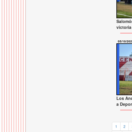
Salomó
victori
05/10/20
Los And
a Depor
1
2