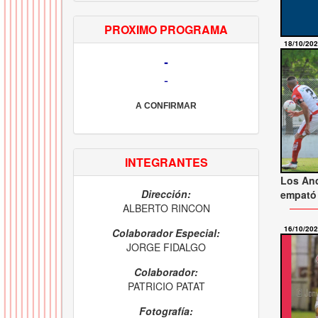
PROXIMO PROGRAMA
18/10/20
-
-
A CONFIRMAR
INTEGRANTES
Los And
Dirección:
empató 
ALBERTO RINCON
16/10/20
Colaborador Especial:
JORGE FIDALGO
Colaborador:
PATRICIO PATAT
Fotografía: