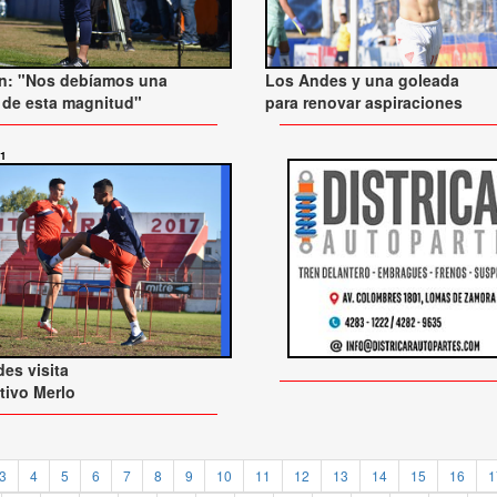
n: "Nos debíamos una
Los Andes y una goleada
a de esta magnitud"
para renovar aspiraciones
21
es visita
tivo Merlo
3
4
5
6
7
8
9
10
11
12
13
14
15
16
1