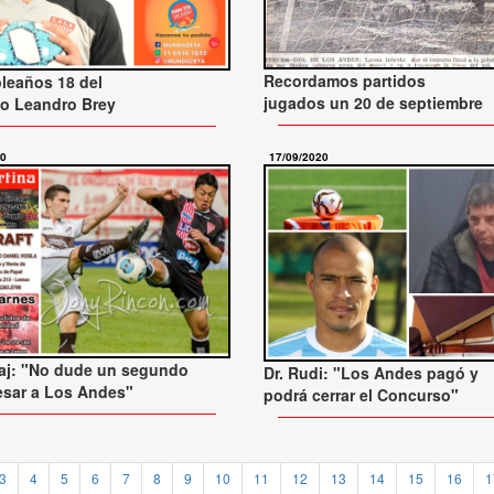
Recordamos partidos
leaños 18 del
jugados un 20 de septiembre
to Leandro Brey
20
17/09/2020
j: "No dude un segundo
Dr. Rudi: "Los Andes pagó y
esar a Los Andes"
podrá cerrar el Concurso"
3
4
5
6
7
8
9
10
11
12
13
14
15
16
1