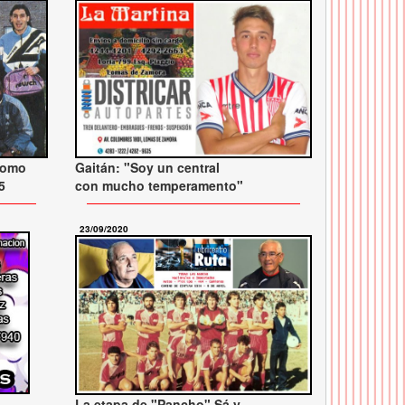
Gaitán: "Soy un central
como
con mucho temperamento"
5
23/09/2020
La etapa de "Pancho" Sá y