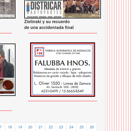
Zielinski y su recuerdo
de una accidentada final
7
18
19
20
21
22
23
24
25
26