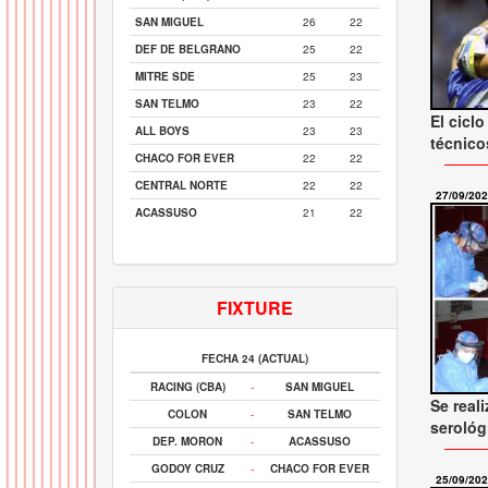
SAN MIGUEL
26
22
DEF DE BELGRANO
25
22
MITRE SDE
25
23
SAN TELMO
23
22
El cic
ALL BOYS
23
23
técnico
CHACO FOR EVER
22
22
CENTRAL NORTE
22
22
27/09/20
ACASSUSO
21
22
FIXTURE
FECHA 24 (ACTUAL)
RACING (CBA)
-
SAN MIGUEL
Se real
COLON
-
SAN TELMO
serológi
DEP. MORON
-
ACASSUSO
GODOY CRUZ
-
CHACO FOR EVER
25/09/20