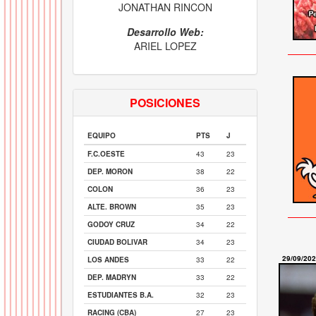
JONATHAN RINCON
Desarrollo Web:
ARIEL LOPEZ
POSICIONES
EQUIPO
PTS
J
F.C.OESTE
43
23
DEP. MORON
38
22
COLON
36
23
ALTE. BROWN
35
23
GODOY CRUZ
34
22
CIUDAD BOLIVAR
34
23
29/09/20
LOS ANDES
33
22
DEP. MADRYN
33
22
ESTUDIANTES B.A.
32
23
RACING (CBA)
27
23