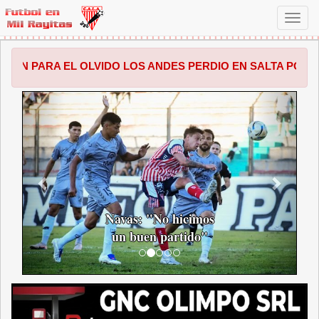
Toggl
navig
 OLVIDO LOS ANDES PERDIO EN SALTA POR 1 A 0 FRENTE 
ANTERIOR
SIGUI
Navas: "No hicimos
un buen partido"