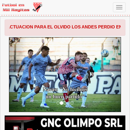
Toggl
navig
PARA EL OLVIDO LOS ANDES PERDIO EN SALTA POR 1 A 0 
ANTERIOR
SIGUI
Navas: "No hicimos
un buen partido"