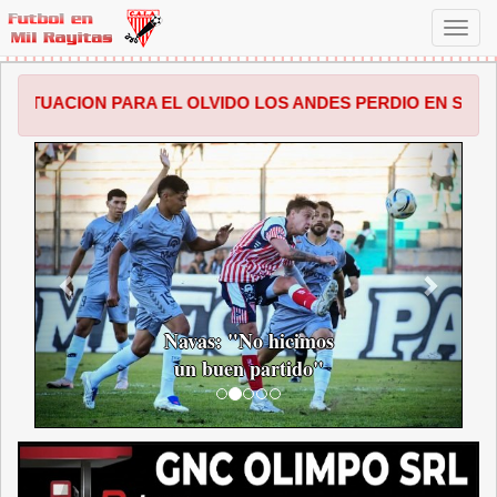
Toggl
navig
ARA EL OLVIDO LOS ANDES PERDIO EN SALTA POR 1 A 0 F
ANTERIOR
SIGUI
Navas: "No hicimos
un buen partido"