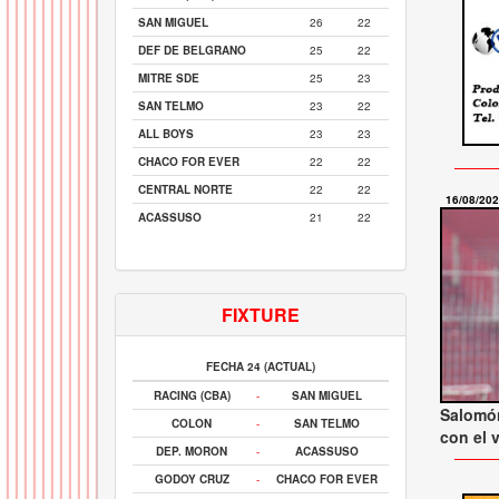
SAN MIGUEL
26
22
DEF DE BELGRANO
25
22
MITRE SDE
25
23
SAN TELMO
23
22
ALL BOYS
23
23
CHACO FOR EVER
22
22
CENTRAL NORTE
22
22
16/08/20
ACASSUSO
21
22
FIXTURE
FECHA 24 (ACTUAL)
RACING (CBA)
-
SAN MIGUEL
Salomó
COLON
-
SAN TELMO
con el 
DEP. MORON
-
ACASSUSO
GODOY CRUZ
-
CHACO FOR EVER