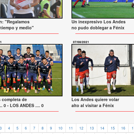
n: "Regalamos
Un inexpresivo Los Andes
 tiempo y medio"
no pudo doblegar a Fénix
21
07/08/2021
s completa de
Los Andes quiere volar
.. 0 - LOS ANDES .... 0
alto al visitar a Fénix
3
4
5
6
7
8
9
10
11
12
13
14
15
16
1