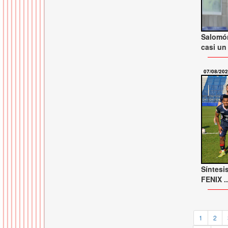
Salomó
casi un
07/08/20
Síntesi
FENIX ..
1
2