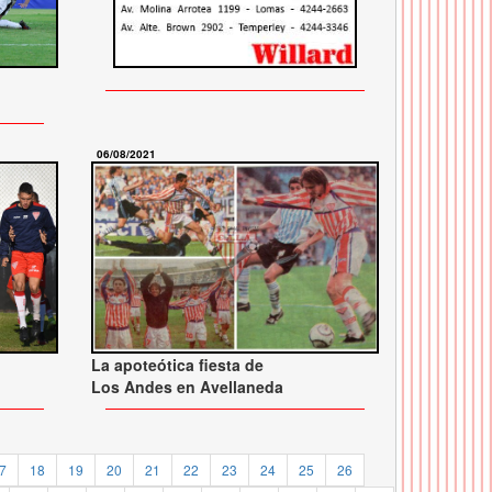
06/08/2021
La apoteótica fiesta de
Los Andes en Avellaneda
7
18
19
20
21
22
23
24
25
26