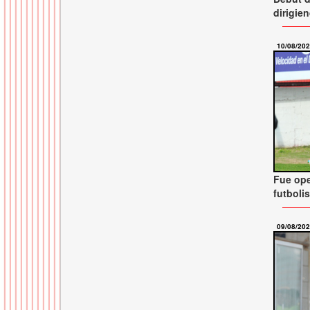
dirigie
10/08/20
Fue ope
futboli
09/08/20