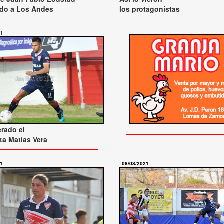
ndo a Los Andes
los protagonistas
21
rado el
sta Matías Vera
21
08/08/2021