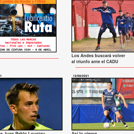
Los Andes buscará volver
al triunfo ante el CADU
21
12/08/2021
e Juan Pablo Loustau
Así lo vieron