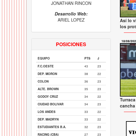
JONATHAN RINCON
Desarrollo Web:
ARIEL LOPEZ
Así lo v
los pro
18/08/20
POSICIONES
EQUIPO
PTS
J
F.C.OESTE
43
23
DEP. MORON
38
22
COLON
36
23
ALTE. BROWN
35
23
GODOY CRUZ
34
22
Turraca
CIUDAD BOLIVAR
34
23
cancha 
LOS ANDES
33
22
DEP. MADRYN
33
22
ESTUDIANTES B.A.
32
23
RACING (CBA)
27
23