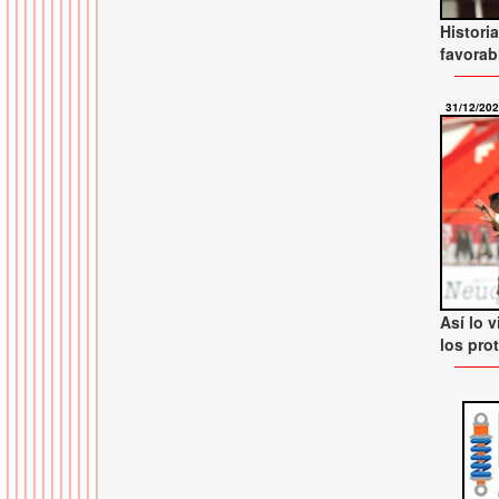
Histori
favorab
31/12/20
Así lo v
los pro