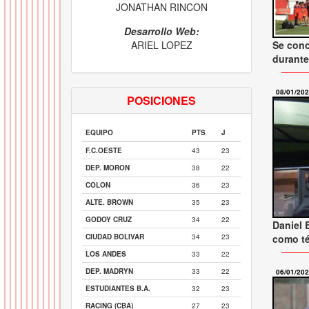
JONATHAN RINCON
Desarrollo Web:
ARIEL LOPEZ
Se con
durante
08/01/20
POSICIONES
EQUIPO
PTS
J
F.C.OESTE
43
23
DEP. MORON
38
22
COLON
36
23
ALTE. BROWN
35
23
GODOY CRUZ
34
22
Daniel 
CIUDAD BOLIVAR
34
23
como t
LOS ANDES
33
22
DEP. MADRYN
33
22
06/01/20
ESTUDIANTES B.A.
32
23
RACING (CBA)
27
23