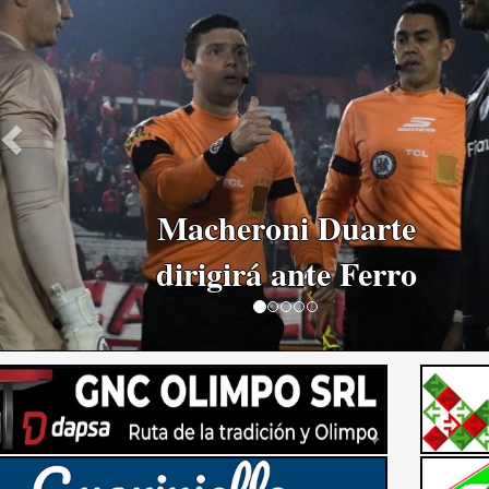
Navas: "No hicimos
un buen partido"