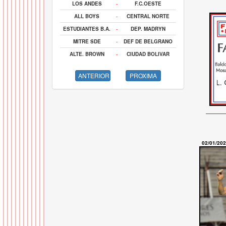
LOS ANDES
-
F.C.OESTE
ALL BOYS
-
CENTRAL NORTE
ESTUDIANTES B.A.
-
DEP. MADRYN
MITRE SDE
-
DEF DE BELGRANO
ALTE. BROWN
-
CIUDAD BOLIVAR
ANTERIOR
PROXIMA
02/01/20