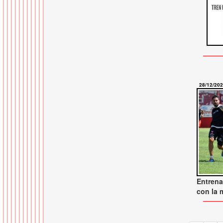
28/12/20
Entren
con la 