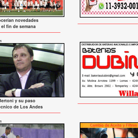
ocerían novedades
 el fin de semana
21
Bertoni y su paso
écnico de Los Andes
21