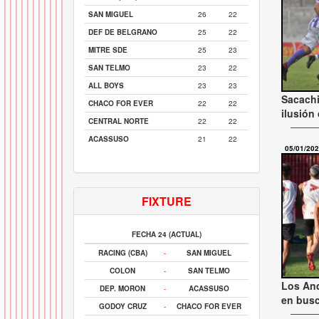
SAN MIGUEL
26
22
DEF DE BELGRANO
25
22
MITRE SDE
25
23
SAN TELMO
23
22
ALL BOYS
23
23
Sacachi
CHACO FOR EVER
22
22
ilusión
CENTRAL NORTE
22
22
ACASSUSO
21
22
05/01/20
FIXTURE
FECHA 24 (ACTUAL)
RACING (CBA)
-
SAN MIGUEL
COLON
-
SAN TELMO
Los And
DEP. MORON
-
ACASSUSO
en busc
GODOY CRUZ
-
CHACO FOR EVER