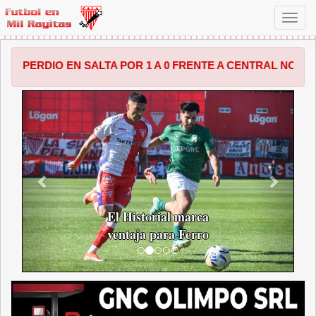
Toggl
navig
EN SALTA POR 1 A 0 FRENTE A CENTRAL NORTE. EL UNICO
ANTERIOR
SIGUI
El Historial marca
ventaja para Ferro