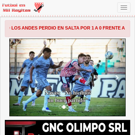
Toggl
navig
ES PERDIO EN SALTA POR 1 A 0 FRENTE A CENTRAL NORTE
ANTERIOR
SIGUI
Navas: "No hicimos
un buen partido"