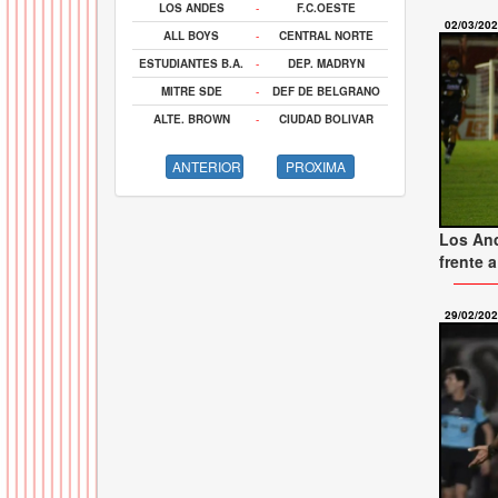
LOS ANDES
-
F.C.OESTE
02/03/20
ALL BOYS
-
CENTRAL NORTE
ESTUDIANTES B.A.
-
DEP. MADRYN
MITRE SDE
-
DEF DE BELGRANO
ALTE. BROWN
-
CIUDAD BOLIVAR
ANTERIOR
PROXIMA
Los An
frente 
29/02/20