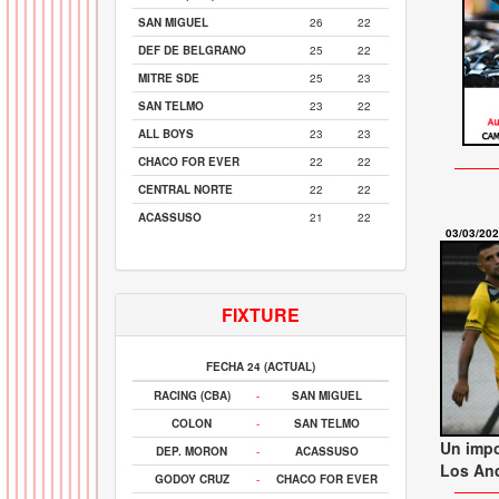
SAN MIGUEL
26
22
DEF DE BELGRANO
25
22
MITRE SDE
25
23
SAN TELMO
23
22
ALL BOYS
23
23
CHACO FOR EVER
22
22
CENTRAL NORTE
22
22
ACASSUSO
21
22
03/03/20
FIXTURE
FECHA 24 (ACTUAL)
RACING (CBA)
-
SAN MIGUEL
COLON
-
SAN TELMO
Un impo
DEP. MORON
-
ACASSUSO
Los An
GODOY CRUZ
-
CHACO FOR EVER