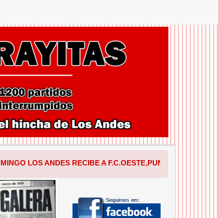
NDES RECIBE A F.C.OESTE,PUNTERO DE LA ZONA A EN EL 
SIGUIENTE