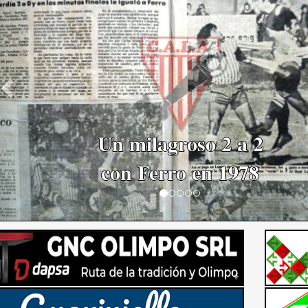
Macheroni Duarte
dirigirá ante Ferro