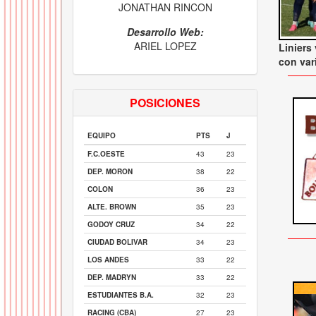
JONATHAN RINCON
Desarrollo Web:
ARIEL LOPEZ
Liniers
con var
POSICIONES
EQUIPO
PTS
J
F.C.OESTE
43
23
DEP. MORON
38
22
COLON
36
23
ALTE. BROWN
35
23
GODOY CRUZ
34
22
CIUDAD BOLIVAR
34
23
LOS ANDES
33
22
DEP. MADRYN
33
22
ESTUDIANTES B.A.
32
23
RACING (CBA)
27
23