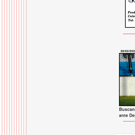
26/02/20
Buscand
ante De