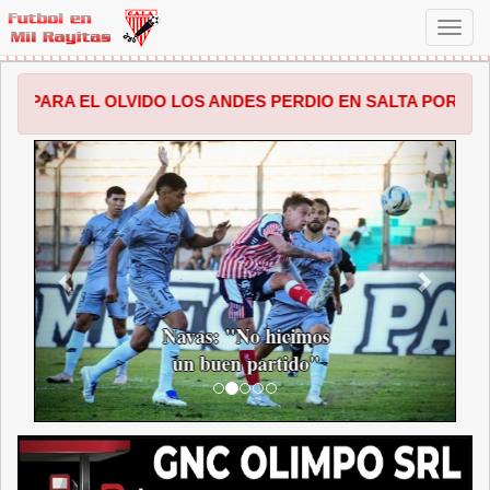
Toggl
navig
LVIDO LOS ANDES PERDIO EN SALTA POR 1 A 0 FRENTE A 
ANTERIOR
SIGUI
Navas: "No hicimos
un buen partido"