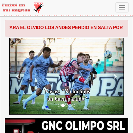
Toggl
navig
VIDO LOS ANDES PERDIO EN SALTA POR 1 A 0 FRENTE A 
ANTERIOR
SIGUI
Navas: "No hicimos
un buen partido"