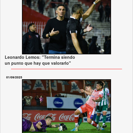
Leonardo Lemos: "Termina siendo
un punto que hay que valorarlo"
01/09/2025