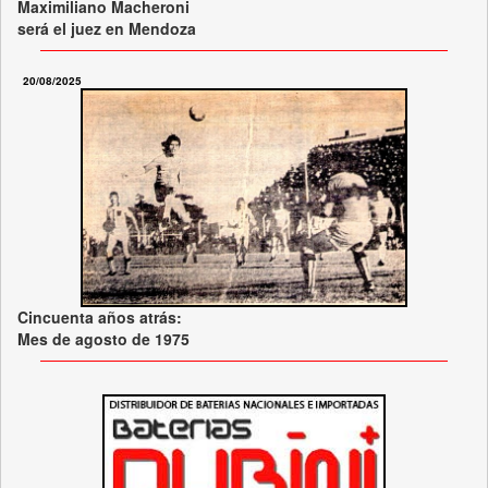
Maximiliano Macheroni
será el juez en Mendoza
20/08/2025
Cincuenta años atrás:
Mes de agosto de 1975