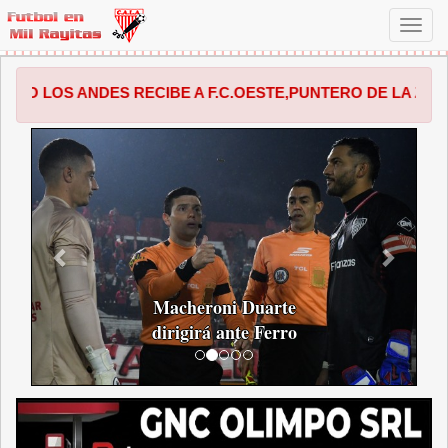
Toggl
navig
S RECIBE A F.C.OESTE,PUNTERO DE LA ZONA A EN EL GAL
ANTERIOR
SIGUI
Macheroni Duarte
dirigirá ante Ferro