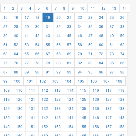
1
2
3
4
5
6
7
8
9
10
11
12
13
14
15
16
17
18
19
20
21
22
23
24
25
26
27
28
29
30
31
32
33
34
35
36
37
38
39
40
41
42
43
44
45
46
47
48
49
50
51
52
53
54
55
56
57
58
59
60
61
62
63
64
65
66
67
68
69
70
71
72
73
74
75
76
77
78
79
80
81
82
83
84
85
86
87
88
89
90
91
92
93
94
95
96
97
98
99
100
101
102
103
104
105
106
107
108
109
110
111
112
113
114
115
116
117
118
119
120
121
122
123
124
125
126
127
128
129
130
131
132
133
134
135
136
137
138
139
140
141
142
143
144
145
146
147
148
149
150
151
152
153
154
155
156
157
158
159
160
161
162
163
164
165
166
167
168