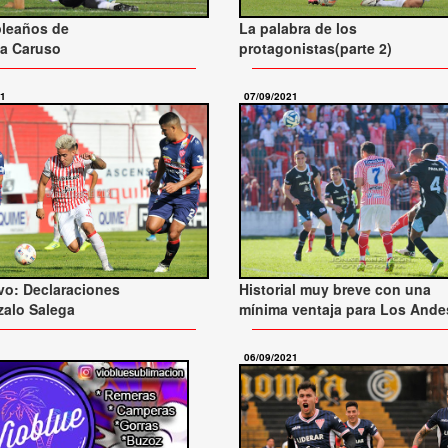
pleaños de
La palabra de los
ca Caruso
protagonistas(parte 2)
21
07/09/2021
Historial muy breve con una
vo: Declaraciones
mínima ventaja para Los Ande
alo Salega
06/09/2021