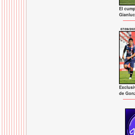
El cum
Gianlu
07/09/20
Exclusi
de Gonz