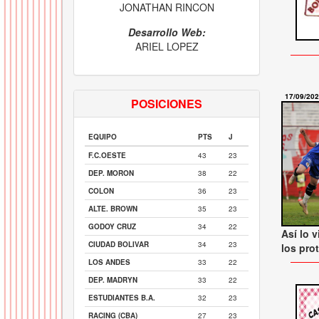
JONATHAN RINCON
Desarrollo Web:
ARIEL LOPEZ
17/09/20
POSICIONES
EQUIPO
PTS
J
F.C.OESTE
43
23
DEP. MORON
38
22
COLON
36
23
ALTE. BROWN
35
23
GODOY CRUZ
34
22
Así lo v
CIUDAD BOLIVAR
34
23
los pro
LOS ANDES
33
22
DEP. MADRYN
33
22
ESTUDIANTES B.A.
32
23
RACING (CBA)
27
23