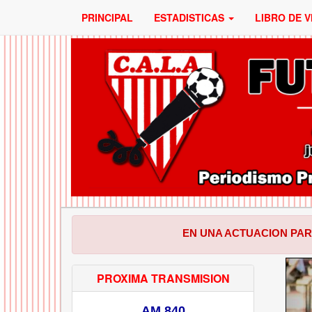
PRINCIPAL
ESTADISTICAS
LIBRO DE V
EN UNA ACTUACION PARA EL OLVIDO
PROXIMA TRANSMISION
AM 840