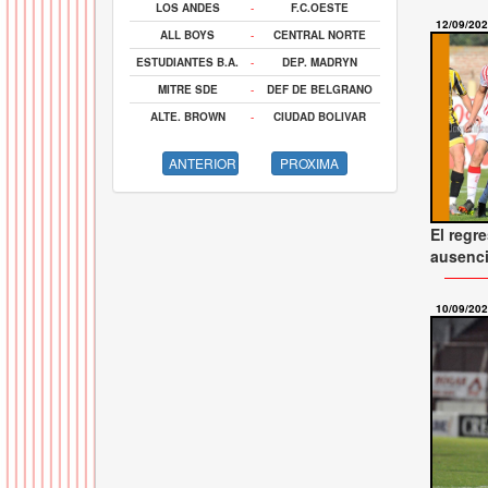
LOS ANDES
-
F.C.OESTE
12/09/20
ALL BOYS
-
CENTRAL NORTE
ESTUDIANTES B.A.
-
DEP. MADRYN
MITRE SDE
-
DEF DE BELGRANO
ALTE. BROWN
-
CIUDAD BOLIVAR
ANTERIOR
PROXIMA
El regr
ausenci
10/09/20