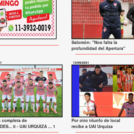
Salomón: "Nos falta la
profundidad del Apertura"
21
13/09/2021
s completa de
Por otro triunfo de local
ES... 0 - UAI URQUIZA ... 1
recibe a UAI Urquiza