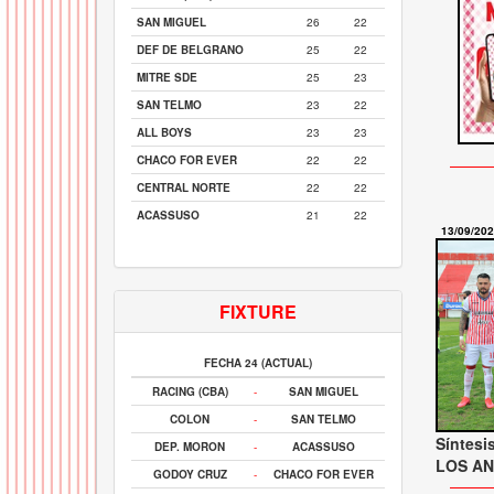
SAN MIGUEL
26
22
DEF DE BELGRANO
25
22
MITRE SDE
25
23
SAN TELMO
23
22
ALL BOYS
23
23
CHACO FOR EVER
22
22
CENTRAL NORTE
22
22
ACASSUSO
21
22
13/09/20
FIXTURE
FECHA 24 (ACTUAL)
RACING (CBA)
-
SAN MIGUEL
COLON
-
SAN TELMO
Síntesi
DEP. MORON
-
ACASSUSO
LOS AND
GODOY CRUZ
-
CHACO FOR EVER