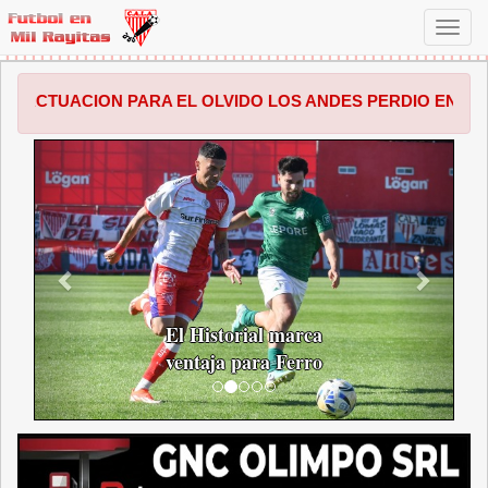
Toggl
navig
 PARA EL OLVIDO LOS ANDES PERDIO EN SALTA POR 1 A 0
ANTERIOR
SIGUI
El Historial marca
ventaja para Ferro